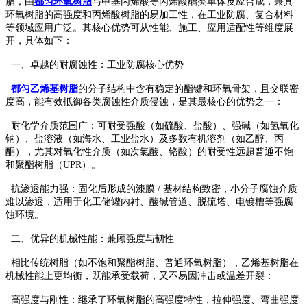
脂，由
都匀环氧树脂
与甲基丙烯酸等丙烯酸酯类单体反应合成，兼具
环氧树脂的高强度和丙烯酸树脂的易加工性，在工业防腐、复合材料
等领域应用广泛。其核心优势可从性能、施工、应用适配性等维度展
开，具体如下：
一、卓越的耐腐蚀性：工业防腐核心优势
都匀乙烯基树脂
的分子结构中含有稳定的酯键和环氧骨架，且交联密
度高，能有效抵御各类腐蚀性介质侵蚀，是其最核心的优势之一：
耐化学介质范围广：可耐受强酸（如硫酸、盐酸）、强碱（如氢氧化
钠）、盐溶液（如海水、工业盐水）及多数有机溶剂（如乙醇、丙
酮），尤其对氧化性介质（如次氯酸、铬酸）的耐受性远超普通不饱
和聚酯树脂（UPR）。
抗渗透能力强：固化后形成的漆膜 / 基材结构致密，小分子腐蚀介质
难以渗透，适用于化工储罐内衬、酸碱管道、脱硫塔、电镀槽等强腐
蚀环境。
二、优异的机械性能：兼顾强度与韧性
相比传统树脂（如不饱和聚酯树脂、普通环氧树脂），乙烯基树脂在
机械性能上更均衡，既能承受载荷，又不易因冲击或温差开裂：
高强度与刚性：继承了环氧树脂的高强度特性，拉伸强度、弯曲强度