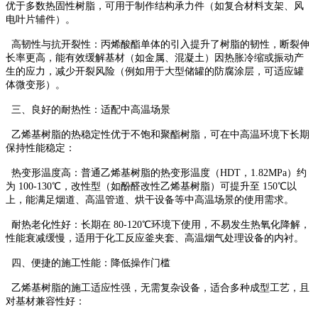
优于多数热固性树脂，可用于制作结构承力件（如复合材料支架、风
电叶片辅件）。
高韧性与抗开裂性：丙烯酸酯单体的引入提升了树脂的韧性，断裂伸
长率更高，能有效缓解基材（如金属、混凝土）因热胀冷缩或振动产
生的应力，减少开裂风险（例如用于大型储罐的防腐涂层，可适应罐
体微变形）。
三、良好的耐热性：适配中高温场景
乙烯基树脂的热稳定性优于不饱和聚酯树脂，可在中高温环境下长期
保持性能稳定：
热变形温度高：普通乙烯基树脂的热变形温度（HDT，1.82MPa）约
为 100-130℃，改性型（如酚醛改性乙烯基树脂）可提升至 150℃以
上，能满足烟道、高温管道、烘干设备等中高温场景的使用需求。
耐热老化性好：长期在 80-120℃环境下使用，不易发生热氧化降解，
性能衰减缓慢，适用于化工反应釜夹套、高温烟气处理设备的内衬。
四、便捷的施工性能：降低操作门槛
乙烯基树脂的施工适应性强，无需复杂设备，适合多种成型工艺，且
对基材兼容性好：