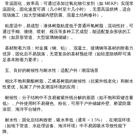
常温固化，效率高：可通过添加过氧化物引发剂（如 MEKP）实现常
温固化，固化速度可调（几小时至十几小时），无需高温烘烤，适合
现场施工（如大型储罐内壁防腐、混凝土结构修补）。
粘度适中，易成型：液体树脂粘度低于普通环氧树脂，流动性好，可
通过手糊、缠绕、喷射、模压等多种工艺成型，能适配复杂形状的工
件（如异形管道、大型玻璃钢储罐）。
基材附着力强：对金属（钢、铝）、混凝土、玻璃钢等基材的附着力
优异，固化后不易脱落，无需复杂的基材预处理（如轻度除锈即可满
足基本附着力要求）。
五、良好的耐候性与耐水性：适配户外 / 潮湿场景
相比不饱和聚酯树脂，乙烯基树脂的耐候性（抗紫外线老化）和耐水
性更优，拓展了户外及潮湿环境的应用：
耐候性：分子结构中不含易被紫外线分解的基团（如不饱和双键含量
低），户外使用时不易褪色、粉化，可用于户外储罐外壁、桥梁防腐
涂层、海洋平台辅件。
耐水性：固化后结构致密，吸水率低（通常 < 1.5%），在潮湿环境
（如地下管道、水处理设备、海洋环境）中不易因吸水导致性能下
降。