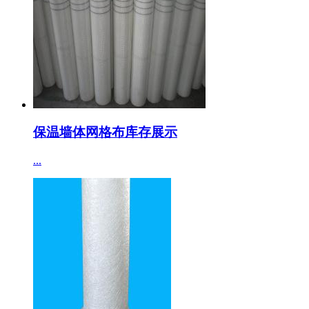
保温墙体网格布库存展示
...