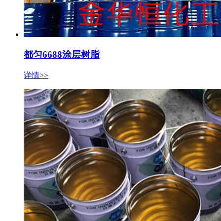
都匀6688涂层树脂
详情>>