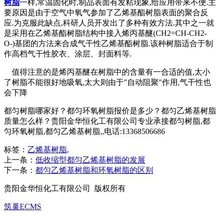
树脂
一样,常温固化时,制品表面有发粘现象,给应用带来不便.主
要原因是由于空气中氧气参加了乙烯基酯树脂表面的聚合反
应.为克服此缺点,科研人员开发出了多种有效方法.其中之一就
是采用在乙烯基酯树脂结构中接入烯丙基醚(CH2=CH-CH2-
O-)基团的方法来合成气干性乙烯基酯树脂.该种树脂适合于制
作高档气干性胶衣、涂层、封面料等.
值得注意的是烯丙基醚在树脂中的含量有一合适的值,太小
了树脂不能很好地吸氧,太大则由于"自动阻聚"作用,气干性也
会下降
都匀树脂哪家好？都匀环氧树脂报价是多少？都匀乙烯基树脂
质量怎么样？贵阳金华恒化工有限公司专业承接都匀树脂,都
匀环氧树脂,都匀乙烯基树脂,,电话:13368506686
标签：
乙烯基树脂
,
上一条：
低收缩型都匀乙烯基树脂的发展
下一条：
都匀乙烯基树脂和环氧树脂的区别
贵阳金华恒化工有限公司 版权所有
筑巢ECMS