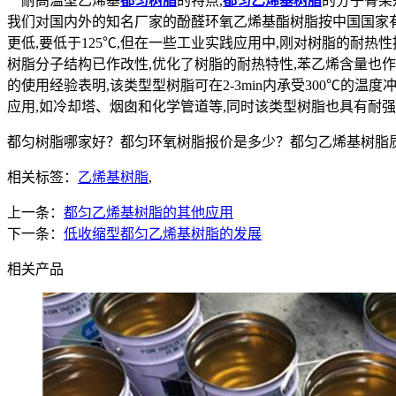
耐高温型乙烯基
都匀树脂
的特点,
都匀乙烯基树脂
的分子骨架
我们对国内外的知名厂家的酚醛环氧乙烯基酯树脂按中国国家有关标
更低,要低于125℃,但在一些工业实践应用中,刚对树脂的耐
树脂分子结构已作改性,优化了树脂的耐热特性,苯乙烯含量也作
的使用经验表明,该类型型树脂可在2-3min内承受300℃的
应用,如冷却塔、烟囱和化学管道等,同时该类型树脂也具有耐强
都匀树脂哪家好？都匀环氧树脂报价是多少？都匀乙烯基树脂质量怎
相关标签：
乙烯基树脂
,
上一条：
都匀乙烯基树脂的其他应用
下一条：
低收缩型都匀乙烯基树脂的发展
相关产品