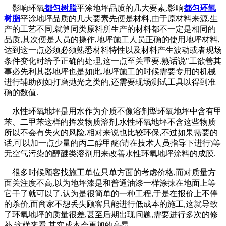
影响环氧
都匀树脂
平涂地坪品质的几大要素,影响
都匀环氧
树脂
平涂地坪品质的几大要素先便是材料,由于原材料来源,生
产的工艺不同,就算同类原料所生产的材料都不一定是相同的
品质,其次便是人员的操作,地坪施工人员正确的使用地坪材料,
达到这一点必须必须熟悉材料特性以及材料产生波动或者现场
条件变化时给予正确的处理,这一点至关重要.熟话说"工欲善其
事必先利其器地坪也是如此,地坪施工的时候需要专用的机械
进行辅助例如打磨抛光之类的,还需要现场测试工具以得到准
确的数值.
水性环氧地坪是用水作为介质不像溶剂型环氧地坪中含有甲
苯、二甲苯这样的挥发物质溶剂,水性环氧地坪不含这些物质
所以不会有失火的风险,相对来说也比较环保,不过如果需要的
话,可以加一点少量的丙二醇甲醚(请在技术人员指导下进行)等
无空气污染的醇醚类溶剂用来改善水性环氧地坪涂料的成膜.
很多时候顾客找施工单位只单方面的考虑价格,而对质量方
面关注度不高,以为地坪漆是和普通油漆一样涂抹在地面上等
它干了就可以了,认为是很简单的一种工程,于是在报价上不停
的杀价,而商家不想丢失顾客只能进行低成本的施工,这就导致
了环氧地坪的质量很差,甚至后期出现问题,需要进行多次的修
补,这样来看,其实成本会更加的高昂.