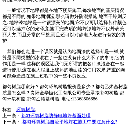
一般情况下地坪都是在地下楼层施工,每块地面的基层情况
都是不同的,如果地面潮湿,那么请做好防潮措施,地面干燥则反
之. 地坪漆地坪是一种很漂亮的地面,它不仅可以选择各种颜色,
还可以选择它的光泽度,施工完成后的地坪漆地坪不仅外表美
丽大方,而且分常的平整,而且还可以对静电火花进行有效的防
护.
我们都会走进一个误区就是认为地面漆的选择都是一样,就
算是不同类型的漆混在了一起也没有什么大不了的事情,它的
作用是一样.这样的误区让我们无所谓的把各种漆混合在一起
进行使用,这在很大程度上破坏的地面漆的使用效果,严重的海
可能会造成在施工过程中的一些不良反应.
都匀树脂哪家好？都匀环氧树脂报价是多少？都匀乙烯基树脂
质量怎么样？贵阳金华恒化工有限公司专业承接都匀树脂,都
匀环氧树脂,都匀乙烯基树脂,,电话:13368506686
标签：
环氧树脂
,
上一条：
都匀环氧树脂防静电地坪基面处理
下一条：
都匀环氧树脂自流平地坪在施工中要注意什么?