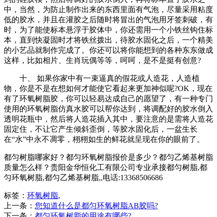
中，当然，为防止制作出来的东西里面有气泡，尽量采用粘度
低的胶水，并且在灌胶之后随时将冒出的气泡用牙签刺破，有
时，为了能使标本悬浮于胶体中，你还需用一个小铁丝钩住标
本，直到快凝固时才将铁丝拨出，待胶水固化之后，一个精美
的小艺品就制作完成了。你还可以将你能想到的各种东东做成
这样，比如相片、生肖玩偶等等，呵呵，是不是挺有创意?
十、 如果你家中有一束逼真的假花或人造花，人造植
物，你是不是在想如何才能使它看起来更加神似呢?OK，现在
有了环氧树脂胶，你可以轻易达成自己的愿望了，有一种专门
使用的环氧树脂仿真水胶可以帮你达到，将调配好的胶水倒入
透明花瓶中，然后将人造花插入其中，要注意的是需将人造花
固定住，不让它产生倾斜歪倒，等胶水固化后，一盆生长
在“水”中永不凋零，栩栩如生的鲜花就呈现在你的眼前了。
都匀树脂哪家好？都匀环氧树脂报价是多少？都匀乙烯基树脂
质量怎么样？贵阳金华恒化工有限公司专业承接都匀树脂,都
匀环氧树脂,都匀乙烯基树脂,,电话:13368506686
标签：
环氧树脂
,
上一条：
您知道什么是都匀环氧树脂AB胶吗?
下一条：
都匀环氧树脂的用途有哪些?