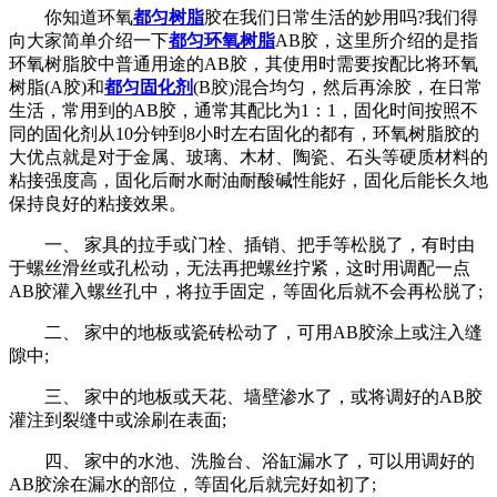
你知道环氧
都匀树脂
胶在我们日常生活的妙用吗?我们得
向大家简单介绍一下
都匀环氧树脂
AB胶，这里所介绍的是指
环氧树脂胶中普通用途的AB胶，其使用时需要按配比将环氧
树脂(A胶)和
都匀固化剂
(B胶)混合均匀，然后再涂胶，在日常
生活，常用到的AB胶，通常其配比为1：1，固化时间按照不
同的固化剂从10分钟到8小时左右固化的都有，环氧树脂胶的
大优点就是对于金属、玻璃、木材、陶瓷、石头等硬质材料的
粘接强度高，固化后耐水耐油耐酸碱性能好，固化后能长久地
保持良好的粘接效果。
一、 家具的拉手或门栓、插销、把手等松脱了，有时由
于螺丝滑丝或孔松动，无法再把螺丝拧紧，这时用调配一点
AB胶灌入螺丝孔中，将拉手固定，等固化后就不会再松脱了;
二、 家中的地板或瓷砖松动了，可用AB胶涂上或注入缝
隙中;
三、 家中的地板或天花、墙壁渗水了，或将调好的AB胶
灌注到裂缝中或涂刷在表面;
四、 家中的水池、洗脸台、浴缸漏水了，可以用调好的
AB胶涂在漏水的部位，等固化后就完好如初了;