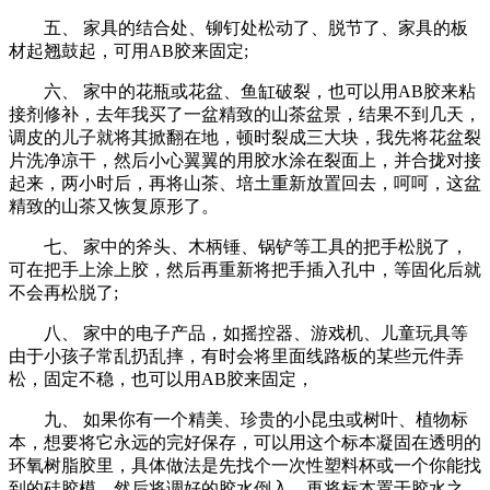
五、 家具的结合处、铆钉处松动了、脱节了、家具的板
材起翘鼓起，可用AB胶来固定;
六、 家中的花瓶或花盆、鱼缸破裂，也可以用AB胶来粘
接剂修补，去年我买了一盆精致的山茶盆景，结果不到几天，
调皮的儿子就将其掀翻在地，顿时裂成三大块，我先将花盆裂
片洗净凉干，然后小心翼翼的用胶水涂在裂面上，并合拢对接
起来，两小时后，再将山茶、培土重新放置回去，呵呵，这盆
精致的山茶又恢复原形了。
七、 家中的斧头、木柄锤、锅铲等工具的把手松脱了，
可在把手上涂上胶，然后再重新将把手插入孔中，等固化后就
不会再松脱了;
八、 家中的电子产品，如摇控器、游戏机、儿童玩具等
由于小孩子常乱扔乱摔，有时会将里面线路板的某些元件弄
松，固定不稳，也可以用AB胶来固定，
九、 如果你有一个精美、珍贵的小昆虫或树叶、植物标
本，想要将它永远的完好保存，可以用这个标本凝固在透明的
环氧树脂胶里，具体做法是先找个一次性塑料杯或一个你能找
到的硅胶模，然后将调好的胶水倒入，再将标本置于胶水之